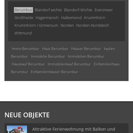
Berumbur
Blandorf wichte
Blandorf-Wichte
Eversmeer
Großheide
Hagermarsch
Halbemond
Krummhörn
Krummhörn / Grimersum
Norden
Norden-Norddeich
Wittmund
Immo Berumbur
Haus Berumbur
Häuser Berumbur
kaufen
Berumbur
Immobilie Berumbur
Immobilien Berumbur
Hauskauf Berumbur
Immobilienkauf Berumbur
Einfamilienhaus
Berumbur
Einfamilienhäuser Berumbur
NEUE OBJEKTE
Attraktive Ferienwohnung mit Balkon und