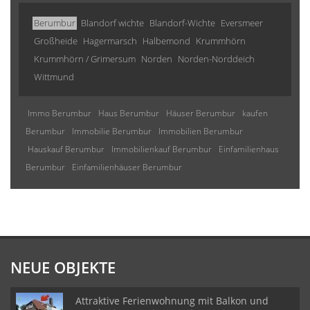
Berumbur
Blandorf wichte
Blandorf-Wichte
Eversmeer
Großheide
Hagermarsch
Halbemond
Krummhörn
Krummhörn / Grimersum
Norden
Norden-Norddeich
Wittmund
Immo Berumbur
Haus Berumbur
Häuser Berumbur
kaufen
Berumbur
Immobilie Berumbur
Immobilien Berumbur
Hauskauf Berumbur
Immobilienkauf Berumbur
Einfamilienhaus
Berumbur
Einfamilienhäuser Berumbur
NEUE OBJEKTE
Attraktive Ferienwohnung mit Balkon und