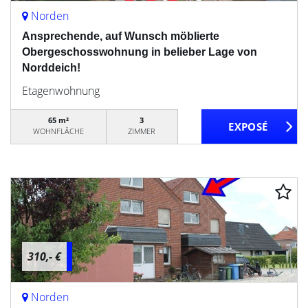
Norden
Ansprechende, auf Wunsch möblierte
Obergeschosswohnung in belieber Lage von
Norddeich!
Etagenwohnung
65 m²
3
WOHNFLÄCHE
ZIMMER
310,- €
Norden