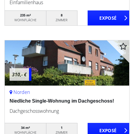
Einfamilienhaus
235 m²
8
WOHNFLÄCHE
ZIMMER
310,- €
Norden
Niedliche Single-Wohnung im Dachgeschoss!
Dachgeschosswohnung
34 m²
1
WOHNFLÄCHE
ZIMMER