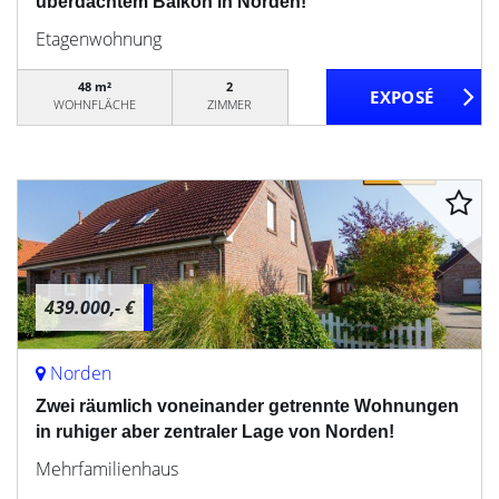
überdachtem Balkon in Norden!
Etagenwohnung
48 m²
2
WOHNFLÄCHE
ZIMMER
439.000,- €
Norden
Zwei räumlich voneinander getrennte Wohnungen
in ruhiger aber zentraler Lage von Norden!
Mehrfamilienhaus