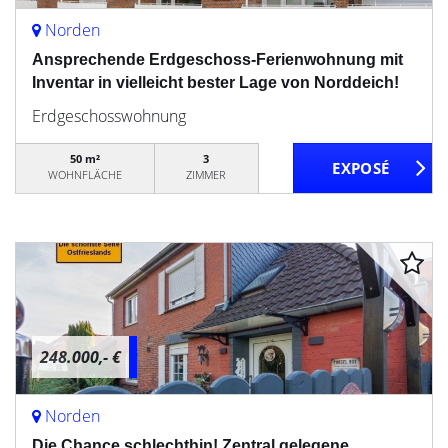
Norden
Ansprechende Erdgeschoss-Ferienwohnung mit
Inventar in vielleicht bester Lage von Norddeich!
Erdgeschosswohnung
50 m²
3
WOHNFLÄCHE
ZIMMER
248.000,- €
Norden
Die Chance schlechthin! Zentral gelegene