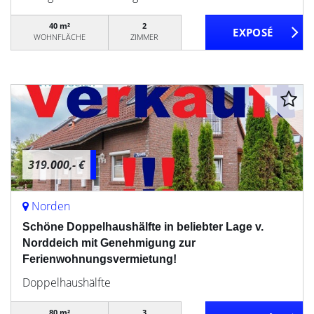
40 m²
2
WOHNFLÄCHE
ZIMMER
319.000,- €
Norden
Schöne Doppelhaushälfte in beliebter Lage v.
Norddeich mit Genehmigung zur
Ferienwohnungsvermietung!
Doppelhaushälfte
80 m²
3