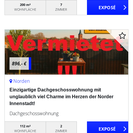
200 m²
7
WOHNFLÄCHE
ZIMMER
896,- €
Norden
Einzigartige Dachgeschosswohnung mit
unglaublich viel Charme im Herzen der Norder
Innenstadt!
Dachgeschosswohnung
112 m²
2
WOHNFLÄCHE
ZIMMER