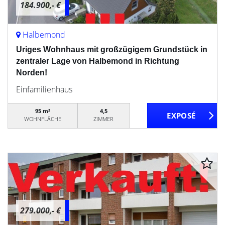
184.900,- €
Halbemond
Uriges Wohnhaus mit großzügigem Grundstück in
zentraler Lage von Halbemond in Richtung
Norden!
Einfamilienhaus
95 m²
4,5
WOHNFLÄCHE
ZIMMER
279.000,- €