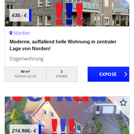
630,- €
Norden
Moderne, auffallend helle Wohnung in zentraler
Lage von Norden!
Etagenwohnung
60 m²
2
WOHNFLÄCHE
ZIMMER
214.900,- €