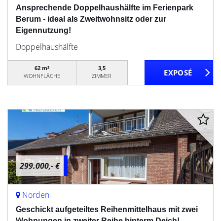
Ansprechende Doppelhaushälfte im Ferienpark
Berum - ideal als Zweitwohnsitz oder zur
Eigennutzung!
Doppelhaushälfte
62 m²
3,5
WOHNFLÄCHE
ZIMMER
299.000,- €
Norden
Geschickt aufgeteiltes Reihenmittelhaus mit zwei
Wohnungen in zweiter Reihe hinterm Deich!