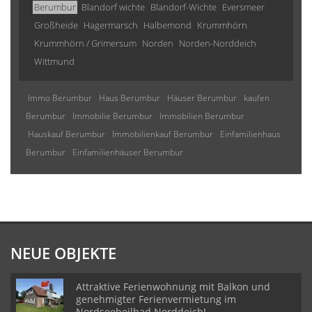
Berumbur
Blandorf wichte
Blandorf-Wichte
Eversmeer
Großheide
Hagermarsch
Halbemond
Krummhörn
Krummhörn / Grimersum
Norden
Norden-Norddeich
Wittmund
Immo Berumbur
Haus Berumbur
Häuser Berumbur
kaufen
Berumbur
Immobilie Berumbur
Immobilien Berumbur
Hauskauf Berumbur
Immobilienkauf Berumbur
Einfamilienhaus
Berumbur
Einfamilienhäuser Berumbur
NEUE OBJEKTE
Attraktive Ferienwohnung mit Balkon und
genehmigter Ferienvermietung im
Nordseeheilbad Norddeich!