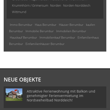
Krummhörn / Grimersum
Norden
Norden-Norddeich
Wittmund
Immo Berumbur
Haus Berumbur
Häuser Berumbur
kaufen
Berumbur
Immobilie Berumbur
Immobilien Berumbur
Hauskauf Berumbur
Immobilienkauf Berumbur
Einfamilienhaus
Berumbur
Einfamilienhäuser Berumbur
NEUE OBJEKTE
Attraktive Ferienwohnung mit Balkon und
genehmigter Ferienvermietung im
Nordseeheilbad Norddeich!