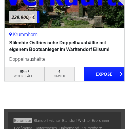
229.900,- €
Krummhörn
Stilechte Ostfriesische Doppelhaushälfte mit
eigenem Bootsanleger im Warftendorf Eilsum!
Doppelhaushälfte
85 m²
4
WOHNFLÄCHE
ZIMMER
Berumbur
Blandorf wichte
Blandorf-Wichte
Eversmeer
Großheide
Hagermarsch
Halbemond
Krummhörn