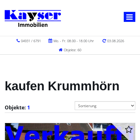
04931 / 6791
Mo. - Fr. 08.00 - 18.00 Uhr
03.08.2026
Objekte: 60
kaufen Krummhörn
Objekte:
1