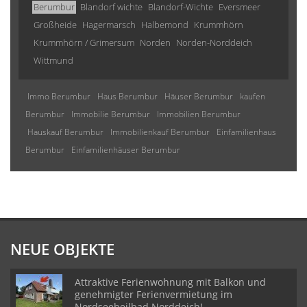
Berumbur
Blandorf wichte
Blandorf-Wichte
Eversmeer
Großheide
Hagermarsch
Halbemond
Krummhörn
Krummhörn / Grimersum
Norden
Norden-Norddeich
Wittmund
Immo Berumbur
Haus Berumbur
Häuser Berumbur
kaufen
Berumbur
Immobilie Berumbur
Immobilien Berumbur
Hauskauf Berumbur
Immobilienkauf Berumbur
Einfamilienhaus
Berumbur
Einfamilienhäuser Berumbur
NEUE OBJEKTE
Attraktive Ferienwohnung mit Balkon und
genehmigter Ferienvermietung im
Nordseeheilbad Norddeich!