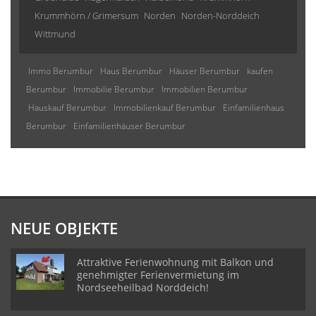
Krummhörn / Grimersum
Norden
Norden-Norddeich
Wittmund
Immo Berumbur
Haus Berumbur
Häuser Berumbur
kaufen
Berumbur
Immobilie Berumbur
Immobilien Berumbur
Hauskauf Berumbur
Immobilienkauf Berumbur
Einfamilienhaus
Berumbur
Einfamilienhäuser Berumbur
NEUE OBJEKTE
Attraktive Ferienwohnung mit Balkon und
genehmigter Ferienvermietung im
Nordseeheilbad Norddeich!