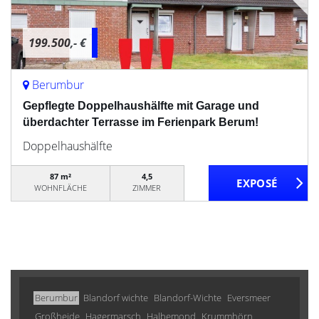
199.500,- €
Berumbur
Gepflegte Doppelhaushälfte mit Garage und
überdachter Terrasse im Ferienpark Berum!
Doppelhaushälfte
87 m²
4,5
WOHNFLÄCHE
ZIMMER
Berumbur
Blandorf wichte
Blandorf-Wichte
Eversmeer
Großheide
Hagermarsch
Halbemond
Krummhörn