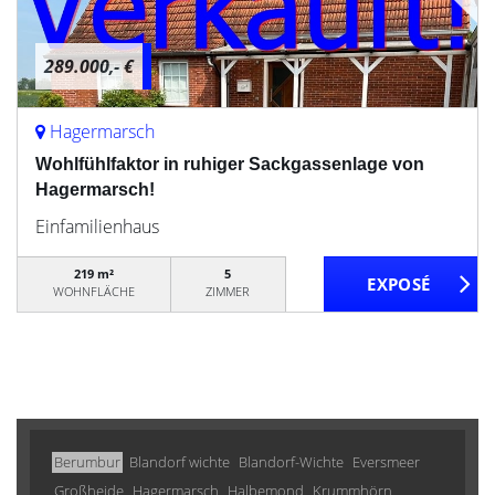
289.000,- €
Hagermarsch
Wohlfühlfaktor in ruhiger Sackgassenlage von
Hagermarsch!
Einfamilienhaus
219 m²
5
WOHNFLÄCHE
ZIMMER
Berumbur
Blandorf wichte
Blandorf-Wichte
Eversmeer
Großheide
Hagermarsch
Halbemond
Krummhörn