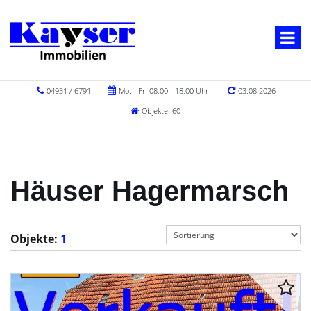
04931 / 6791
Mo. - Fr. 08.00 - 18.00 Uhr
03.08.2026
Objekte: 60
Häuser Hagermarsch
Objekte:
1