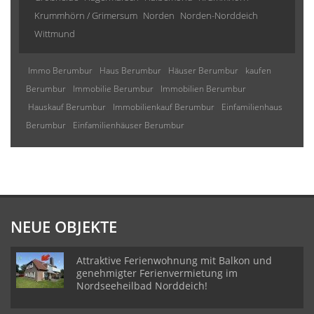
Krummhörn / Grimersum
Norden
Norden-Norddeich
Wittmund
Immo Berumbur
Haus Berumbur
Häuser Berumbur
kaufen
Berumbur
Immobilie Berumbur
Immobilien Berumbur
Hauskauf Berumbur
Immobilienkauf Berumbur
Einfamilienhaus
Berumbur
Einfamilienhäuser Berumbur
NEUE OBJEKTE
Attraktive Ferienwohnung mit Balkon und
genehmigter Ferienvermietung im
Nordseeheilbad Norddeich!