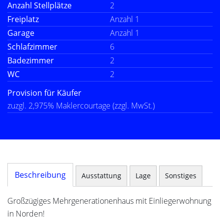
Anzahl Stellplätze
2
Freiplatz
Anzahl 1
Garage
Anzahl 1
Schlafzimmer
6
Badezimmer
2
WC
2
Provision für Käufer
zuzgl. 2,975% Maklercourtage (zzgl. MwSt.)
Beschreibung
Ausstattung
Lage
Sonstiges
Großzügiges Mehrgenerationenhaus mit Einliegerwohnung
in Norden!