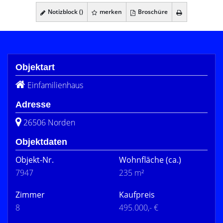
Notizblock (
)
merken
Broschüre
Objektart
Einfamilienhaus
Adresse
26506 Norden
Objektdaten
Objekt-Nr.
Wohnfläche
(ca.)
7947
235 m²
Zimmer
Kaufpreis
8
495.000,- €