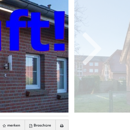
merken
Broschüre