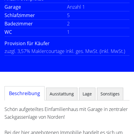
Garage
Anzahl 1
Schlafzimmer
5
Badezimmer
2
WC
1
Provision für Käufer
zuzgl. 3,57% Maklercourtage inkl. ges. MwSt. (inkl. MwSt.)
Beschreibung
Ausstattung
Lage
Sonstiges
Schön aufgeteiltes Einfamilienhaus mit Garage in zentraler
Sackgassenlage von Norden!
Bei der hier angebotenen Immobilie handelt es sich um