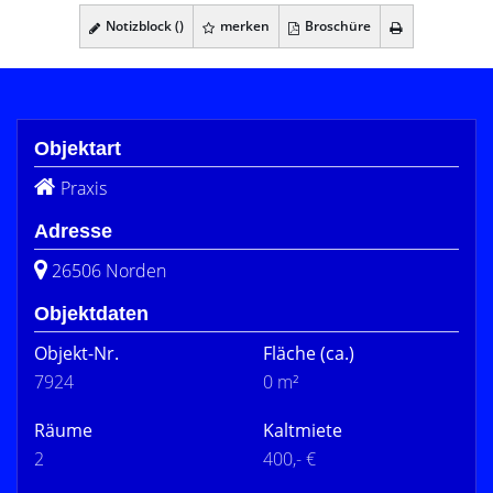
Notizblock (
)
merken
Broschüre
Objektart
Praxis
Adresse
26506 Norden
Objektdaten
Objekt-Nr.
Fläche
(ca.)
7924
0 m²
Räume
Kaltmiete
2
400,- €