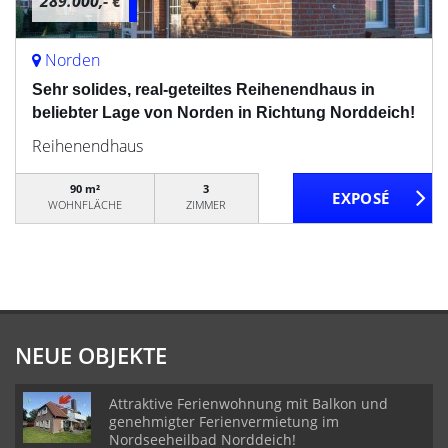
289.000,- €
Norden
Sehr solides, real-geteiltes Reihenendhaus in
beliebter Lage von Norden in Richtung Norddeich!
Reihenendhaus
90 m²
3
WOHNFLÄCHE
ZIMMER
NEUE OBJEKTE
Attraktive Ferienwohnung mit Balkon und
genehmigter Ferienvermietung im
Nordseeheilbad Norddeich!