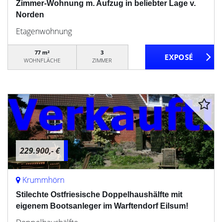
Zimmer-Wohnung m. Aufzug in beliebter Lage v.
Norden
Etagenwohnung
77 m²
3
WOHNFLÄCHE
ZIMMER
229.900,- €
Krummhörn
Stilechte Ostfriesische Doppelhaushälfte mit
eigenem Bootsanleger im Warftendorf Eilsum!