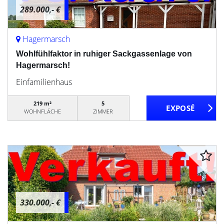
289.000,- €
Hagermarsch
Wohlfühlfaktor in ruhiger Sackgassenlage von
Hagermarsch!
Einfamilienhaus
219 m²
5
WOHNFLÄCHE
ZIMMER
330.000,- €