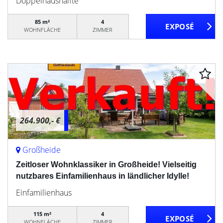
Doppelhaushälfte
85 m²
4
WOHNFLÄCHE
ZIMMER
264.900,- €
Großheide
Zeitloser Wohnklassiker in Großheide! Vielseitig
nutzbares Einfamilienhaus in ländlicher Idylle!
Einfamilienhaus
115 m²
4
WOHNFLÄCHE
ZIMMER