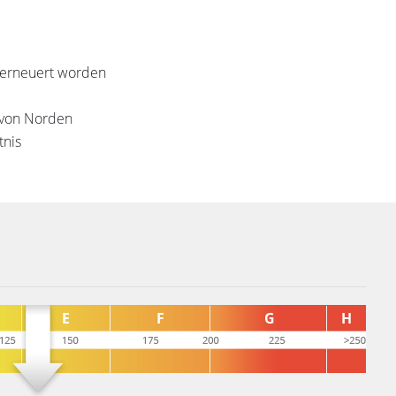
s erneuert worden
 von Norden
tnis