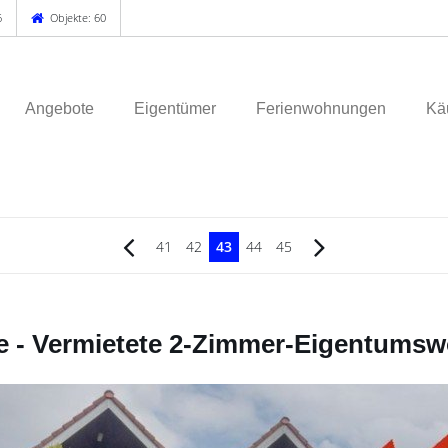
6
Objekte: 60
Angebote
Eigentümer
Ferienwohnungen
Käu
41
42
43
44
45
age - Vermietete 2-Zimmer-Eigentums