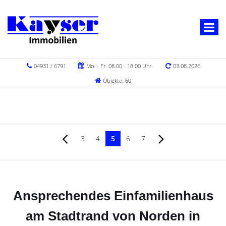
04931 / 6791
Mo. - Fr. 08.00 - 18.00 Uhr
03.08.2026
Objekte: 60
3
4
5
6
7
Ansprechendes Einfamilienhaus
am Stadtrand von Norden in