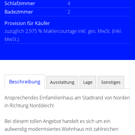
Schlafzimmer
4
Badezimmer
2
Provision für Käufer
zuzüglich 2,975 % Maklercourtage inkl. ges. MwSt. (inkl.
MwSt.)
Beschreibung
Ausstattung
Lage
Sonstiges
Ansprechendes Einfamilienhaus am Stadtrand von Norden
in Richtung Norddeich!
Bei diesem tollen Angebot handelt es sich um ein
aufwendig modernisiertes Wohnhaus mit zahlreichen