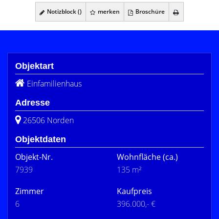
Notizblock (
)
merken
Broschüre
Objektart
Einfamilienhaus
Adresse
26506 Norden
Objektdaten
Objekt-Nr.
Wohnfläche
(ca.)
7939
135 m²
Zimmer
Kaufpreis
6
396.000,- €