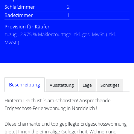
Schlafzimmer
2
Badezimmer
1
Provision für Käufer
zuzügl. 2,975 % Maklercourtage inkl. ges. MwSt. (inkl.
MwSt.)
Beschreibung
Ausstattung
Lage
Sonstiges
Hinterm Deich ist´s am schönsten! Ansprechende
Erdgeschoss-Ferienwohnung in Norddeich !
Diese charmante und top gepflegte Erdgeschosswohnung
bietet Ihnen die einmalige Gelegenheit, Wohnen und