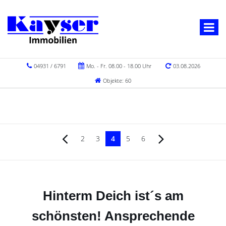
04931 / 6791
Mo. - Fr. 08.00 - 18.00 Uhr
03.08.2026
Objekte: 60
2
3
4
5
6
Hinterm Deich ist´s am
schönsten! Ansprechende