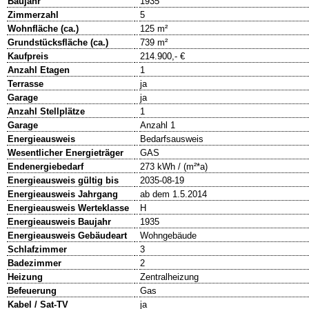
Baujahr
1935
Zimmerzahl
5
Wohnfläche (ca.)
125 m²
Grundstücksfläche (ca.)
739 m²
Kaufpreis
214.900,- €
Anzahl Etagen
1
Terrasse
ja
Garage
ja
Anzahl Stellplätze
1
Garage
Anzahl 1
Energieausweis
Bedarfsausweis
Wesentlicher Energieträger
GAS
Endenergiebedarf
273 kWh / (m²*a)
Energieausweis gültig bis
2035-08-19
Energieausweis Jahrgang
ab dem 1.5.2014
Energieausweis Werteklasse
H
Energieausweis Baujahr
1935
Energieausweis Gebäudeart
Wohngebäude
Schlafzimmer
3
Badezimmer
2
Heizung
Zentralheizung
Befeuerung
Gas
Kabel / Sat-TV
ja